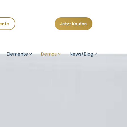
ente
Jetzt
Kaufen
tion überspringen
Navigati
Elemente
Demos
News/Blog